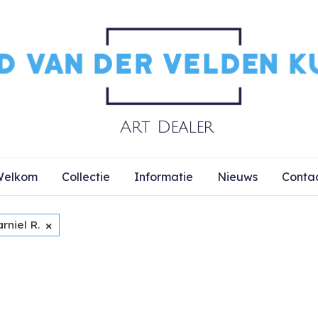
elkom
Collectie
Informatie
Nieuws
Conta
×
rniel R.