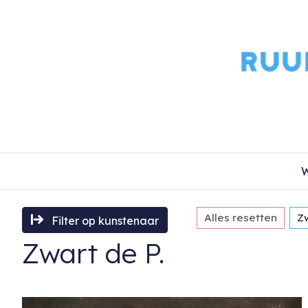
W
Alles resetten
Zw
Filter op kunstenaar
Zwart de P.