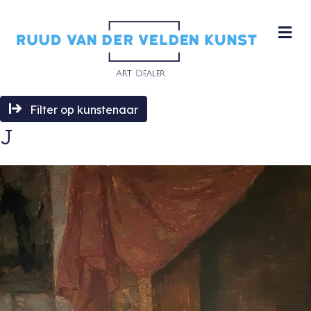
M
Filter op kunstenaar
J