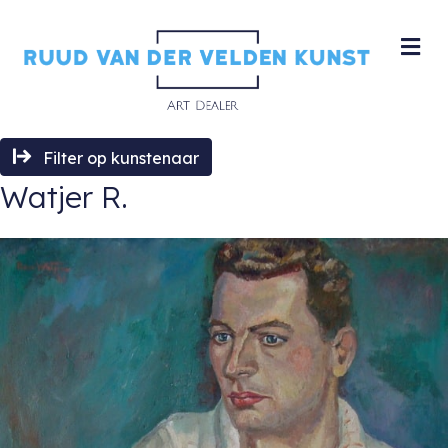
M
Filter op kunstenaar
Watjer R.