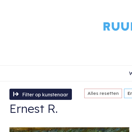
W
Alles resetten
Er
Filter op kunstenaar
Ernest R.