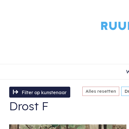
W
Alles resetten
D
Filter op kunstenaar
Drost F