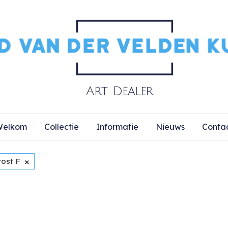
elkom
Collectie
Informatie
Nieuws
Conta
×
rost F