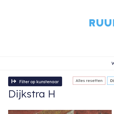
W
Alles resetten
Di
Filter op kunstenaar
Dijkstra H