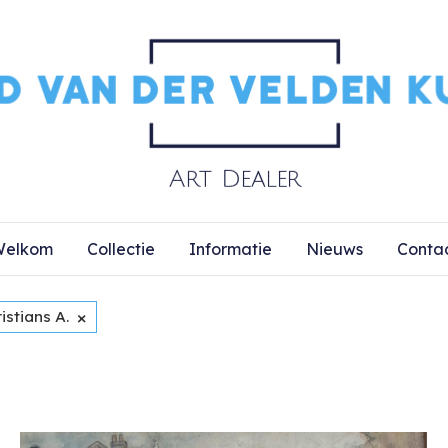
elkom
Collectie
Informatie
Nieuws
Conta
×
istians A.