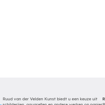
Ruud van der Velden Kunst biedt u een keuze uit
R
schilderijen, aquarellen en andere werken op papier
R