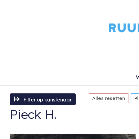
W
Alles resetten
Pi
Filter op kunstenaar
Pieck H.