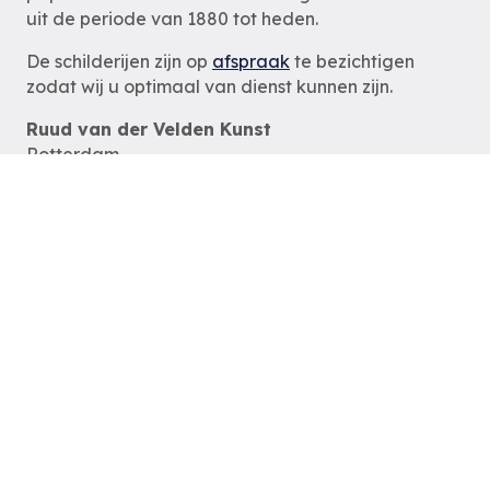
uit de periode van 1880 tot heden.
De schilderijen zijn op
afspraak
te bezichtigen
zodat wij u optimaal van dienst kunnen zijn.
Ruud van der Velden Kunst
Rotterdam
tel: 06-54785180
e-mail:
info@ruudvanderveldenkunst.nl
ma t/m za 09.30 – 18.00 uur
KVK Rotterdam 24419978