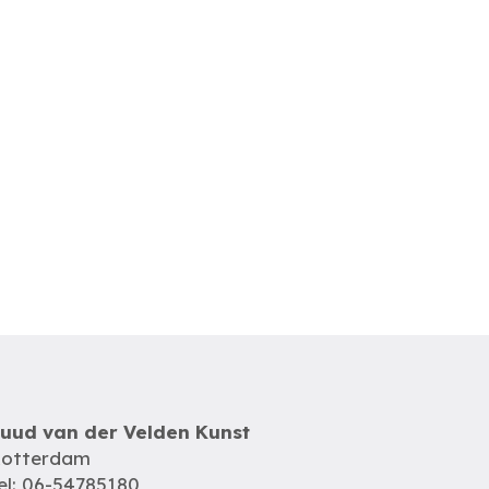
uud van der Velden Kunst
otterdam
el: 06-54785180