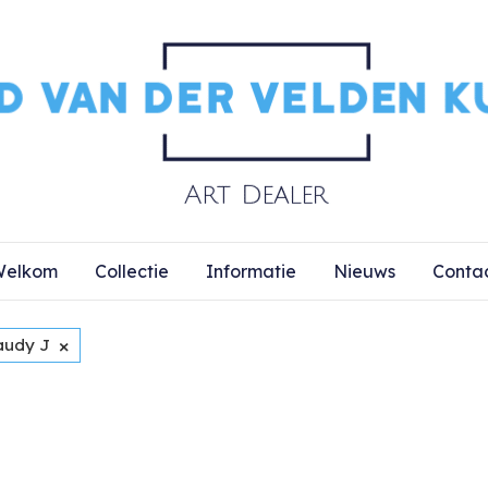
elkom
Collectie
Informatie
Nieuws
Conta
×
audy J