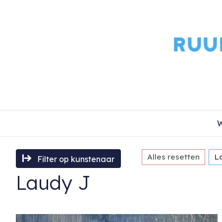
W
Alles resetten
L
Filter op kunstenaar
Laudy J