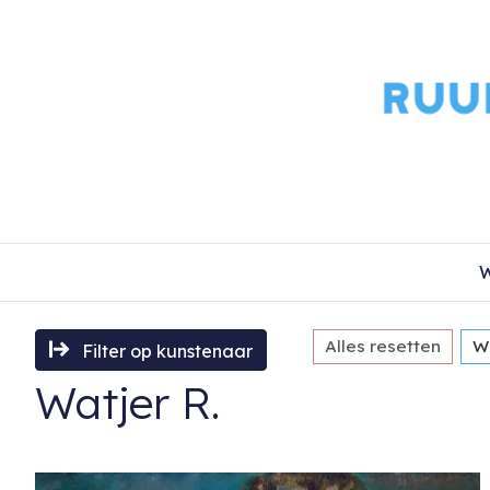
W
Alles resetten
Wa
Filter op kunstenaar
Watjer R.