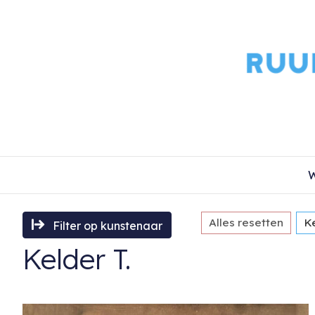
W
Alles resetten
Ke
Filter op kunstenaar
Kelder T.