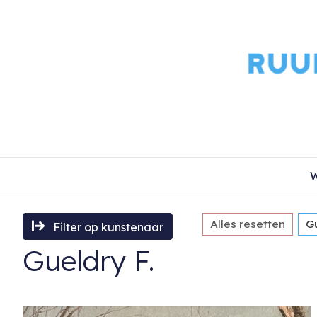
W
Alles resetten
Gu
Filter op kunstenaar
Gueldry F.