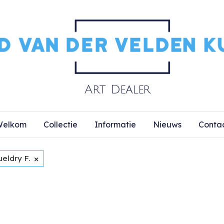
elkom
Collectie
Informatie
Nieuws
Conta
×
eldry F.