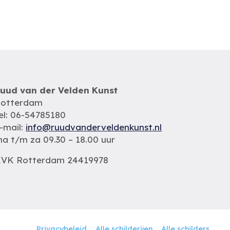
uud van der Velden Kunst
otterdam
el: 06-54785180
-mail:
info@ruudvanderveldenkunst.nl
a t/m za 09.30 – 18.00 uur
VK Rotterdam 24419978
Privacybeleid
Alle schilderijen
Alle schilders