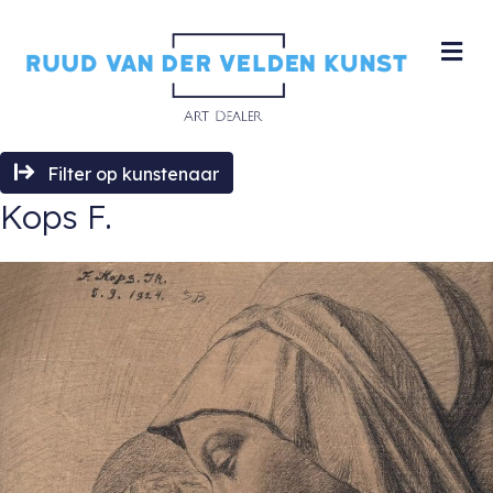
M
Filter op kunstenaar
Kops F.