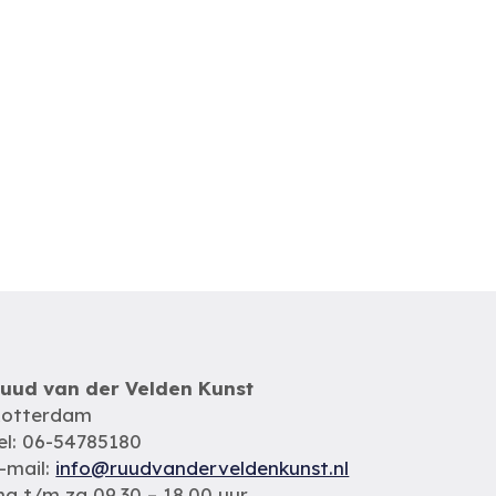
uud van der Velden Kunst
otterdam
el: 06-54785180
-mail:
info@ruudvanderveldenkunst.nl
a t/m za 09.30 – 18.00 uur