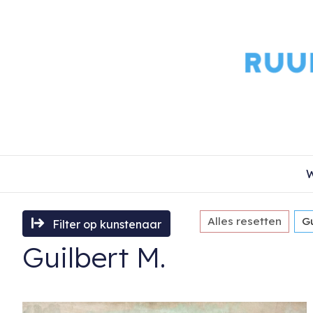
W
Alles resetten
Gu
Filter op kunstenaar
Guilbert M.