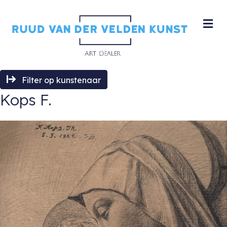
M
Filter op kunstenaar
Kops F.