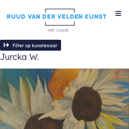
M
Filter op kunstenaar
Jurcka W.