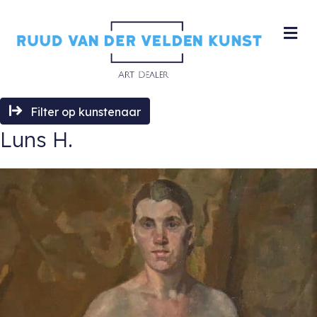
M
Filter op kunstenaar
Luns H.