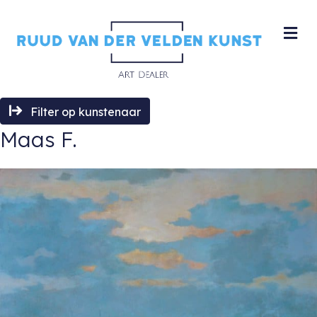
M
Filter op kunstenaar
Maas F.