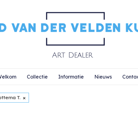
elkom
Collectie
Informatie
Nieuws
Conta
×
ottema T.