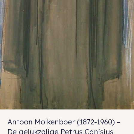
Antoon Molkenboer (1872-1960) –
De gelukzalige Petrus Canisius