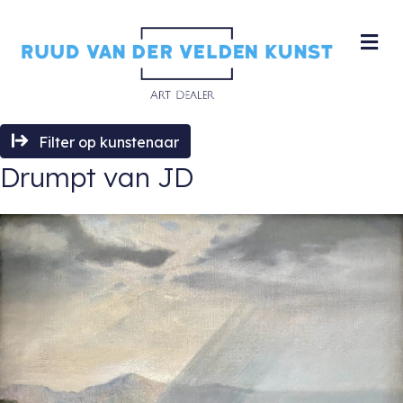
M
Filter op kunstenaar
Drumpt van JD