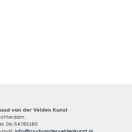
uud van der Velden Kunst
otterdam
el: 06-54785180
-mail:
info@ruudvanderveldenkunst.nl