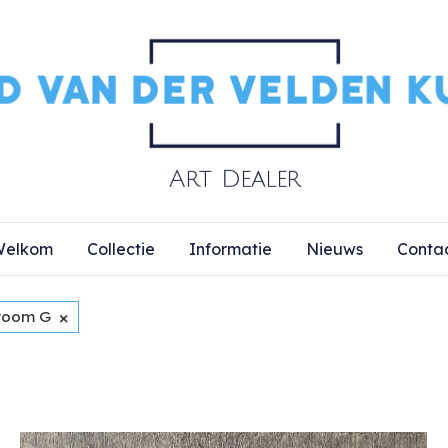
elkom
Collectie
Informatie
Nieuws
Conta
×
room G