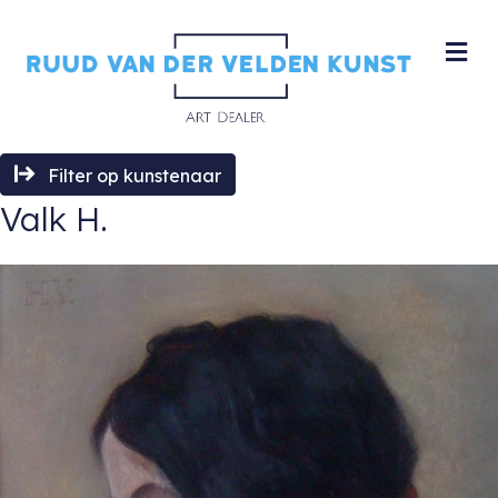
M
Filter op kunstenaar
Valk H.