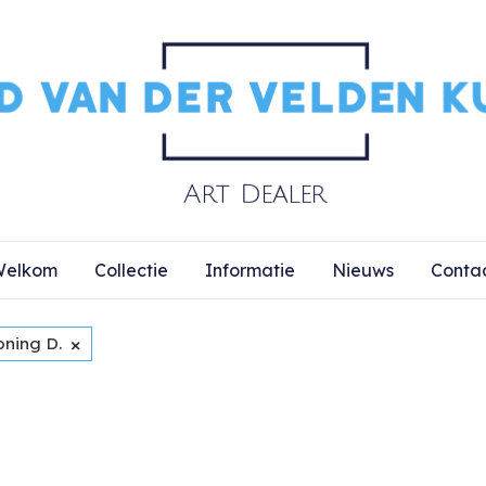
elkom
Collectie
Informatie
Nieuws
Conta
×
oning D.