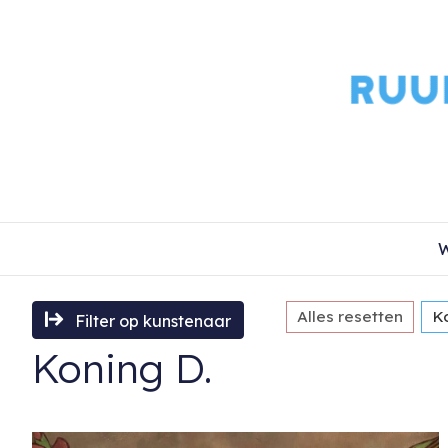
W
Alles resetten
K
Filter op kunstenaar
Koning D.