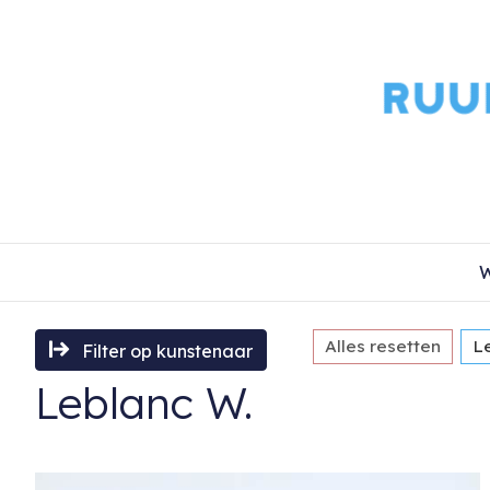
W
Alles resetten
L
Filter op kunstenaar
Leblanc W.