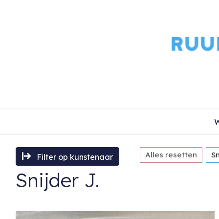
W
Alles resetten
Sn
Filter op kunstenaar
Snijder J.