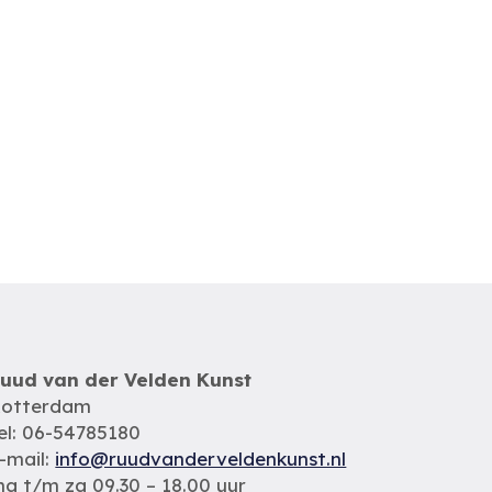
uud van der Velden Kunst
otterdam
el: 06-54785180
-mail:
info@ruudvanderveldenkunst.nl
a t/m za 09.30 – 18.00 uur