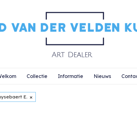
elkom
Collectie
Informatie
Nieuws
Conta
×
hysebaert E.