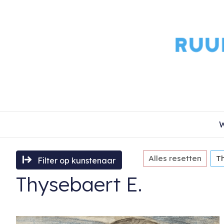
W
Alles resetten
T
Filter op kunstenaar
Thysebaert E.