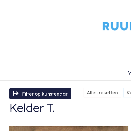
W
Alles resetten
Ke
Filter op kunstenaar
Kelder T.