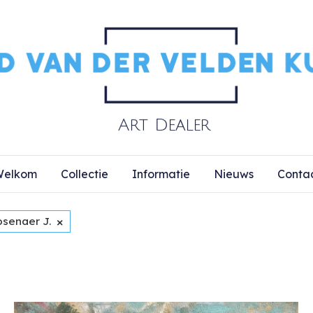
elkom
Collectie
Informatie
Nieuws
Conta
×
osenaer J.