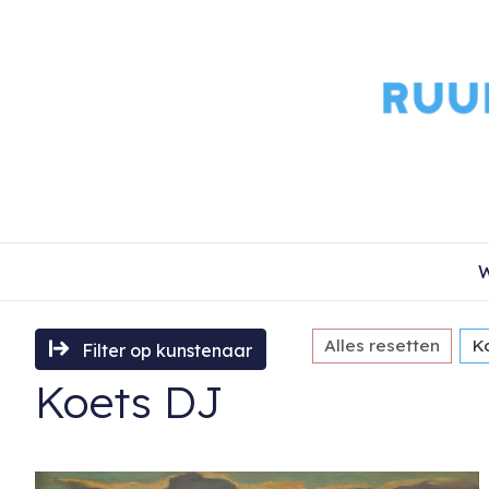
W
Alles resetten
K
Filter op kunstenaar
Koets DJ