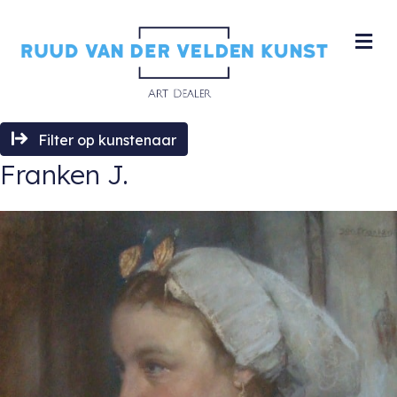
M
Filter op kunstenaar
Franken J.