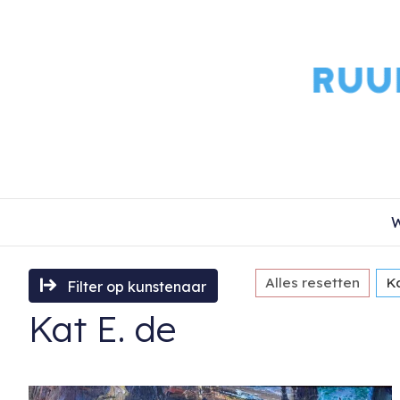
W
Alles resetten
Ka
Filter op kunstenaar
Kat E. de