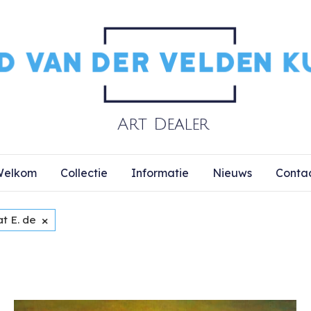
elkom
Collectie
Informatie
Nieuws
Conta
×
t E. de