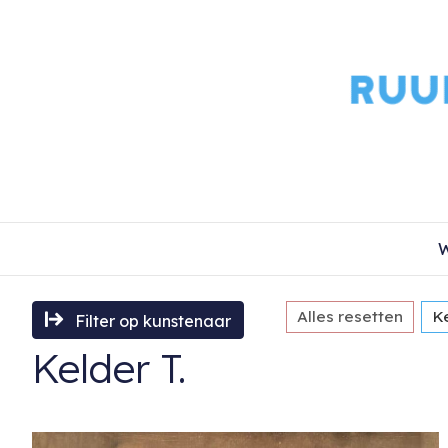
W
Alles resetten
Ke
Filter op kunstenaar
Kelder T.