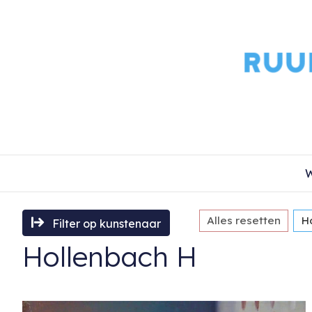
W
Alles resetten
H
Filter op kunstenaar
Hollenbach H