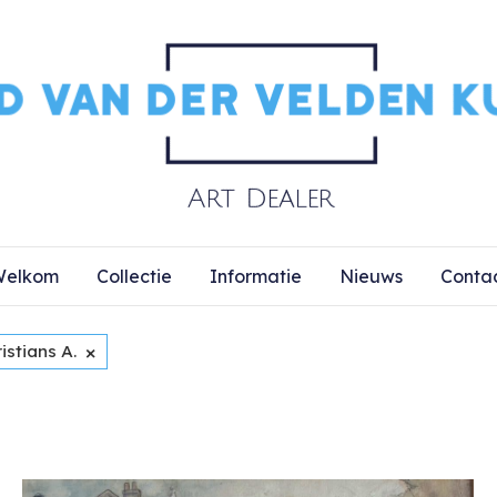
elkom
Collectie
Informatie
Nieuws
Conta
×
istians A.