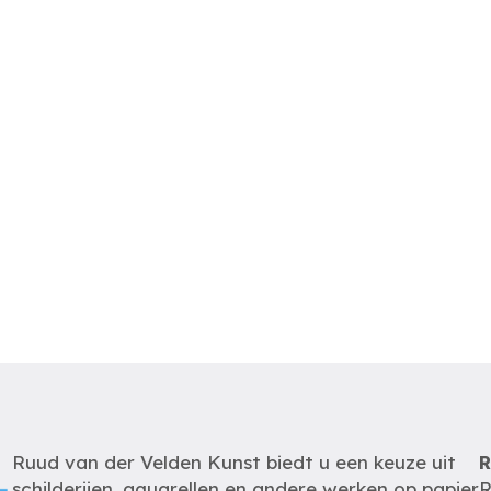
Ruud van der Velden Kunst biedt u een keuze uit
R
schilderijen, aquarellen en andere werken op papier
R