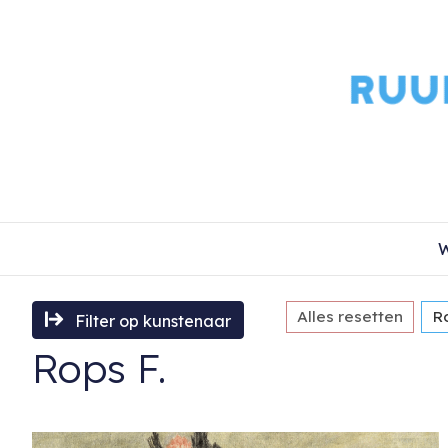
W
Alles resetten
R
Filter op kunstenaar
Rops F.