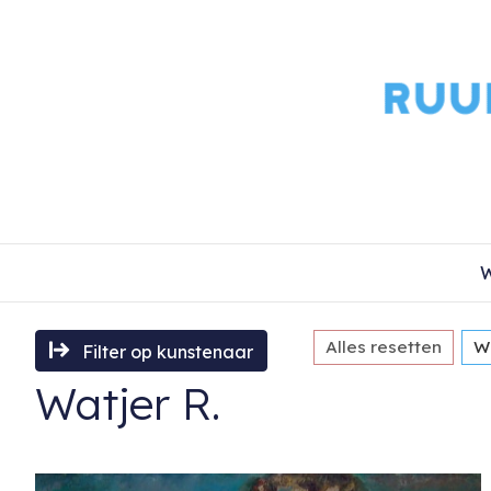
W
Alles resetten
Wa
Filter op kunstenaar
Watjer R.