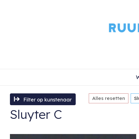
W
Alles resetten
Sl
Filter op kunstenaar
Sluyter C