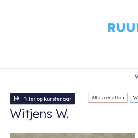
W
Alles resetten
Wi
Filter op kunstenaar
Witjens W.