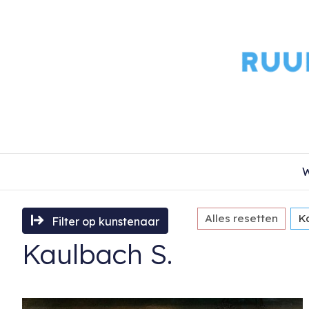
W
Alles resetten
K
Filter op kunstenaar
Kaulbach S.