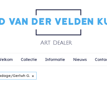
elkom
Collectie
Informatie
Nieuws
Conta
×
adage/Gerlwh G.