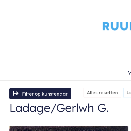
W
Alles resetten
L
Filter op kunstenaar
Ladage/Gerlwh G.