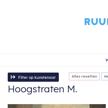
W
Alles resetten
H
Filter op kunstenaar
Hoogstraten M.