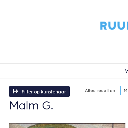
W
Alles resetten
M
Filter op kunstenaar
Malm G.