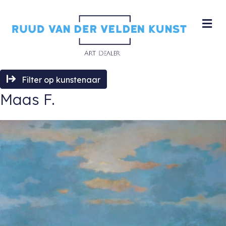
M
Filter op kunstenaar
Maas F.