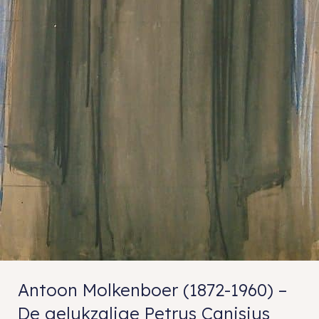
Antoon Molkenboer (1872-1960) –
De gelukzalige Petrus Canisius