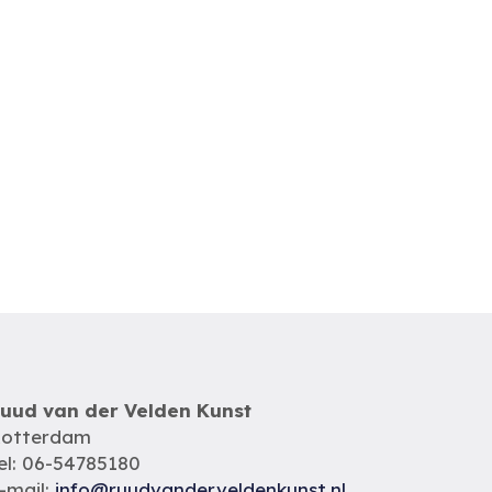
uud van der Velden Kunst
otterdam
el: 06-54785180
-mail:
info@ruudvanderveldenkunst.nl