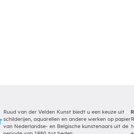
Ruud van der Velden Kunst biedt u een keuze uit
R
schilderijen, aquarellen en andere werken op papier
R
van Nederlandse- en Belgische kunstenaars uit de
t
periode van 1880 tot heden.
e